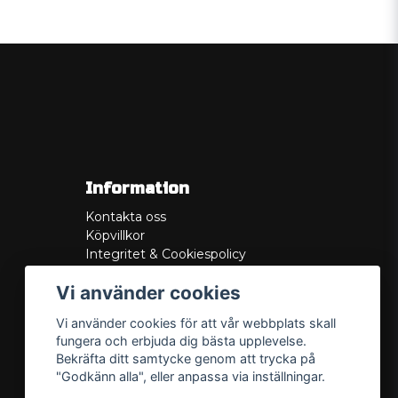
Information
Kontakta oss
Köpvillkor
Integritet & Cookiespolicy
Retur
Vi använder cookies
Service/Garanti
Felsökningsguider
Vi använder cookies för att vår webbplats skall
Lådritning
fungera och erbjuda dig bästa upplevelse.
Om oss
Bekräfta ditt samtycke genom att trycka på
"Godkänn alla", eller anpassa via inställningar.