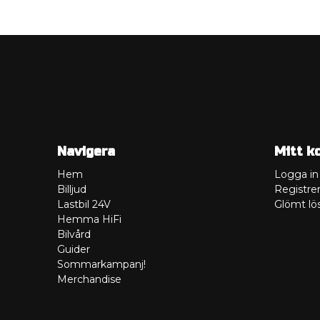
Navigera
Mitt k
Hem
Logga in
Billjud
Registrer
Lastbil 24V
Glömt lö
Hemma HiFi
Bilvård
Guider
Sommarkampanj!
Merchandise