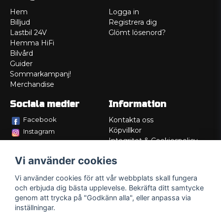
Hem
Logga in
Billjud
Registrera dig
Lastbil 24V
Glömt lösenord?
Hemma HiFi
Bilvård
Guider
Sommarkampanj!
Merchandise
Sociala medier
Information
Facebook
Kontakta oss
Köpvillkor
Instagram
Integritet & Cookiespolicy
TikTok
Retur
Vi använder cookies
Service/Garanti
Felsökningsguider
Vi använder cookies för att vår webbplats skall fungera
Lådritning
och erbjuda dig bästa upplevelse. Bekräfta ditt samtycke
Om oss
genom att trycka på "Godkänn alla", eller anpassa via
inställningar.