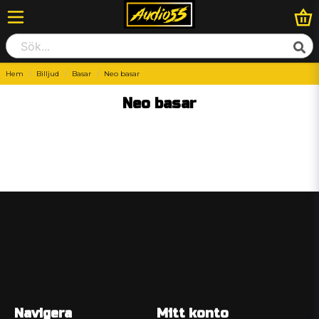
Hem
Billjud
Basar
Neo basar
Neo basar
Navigera
Mitt konto