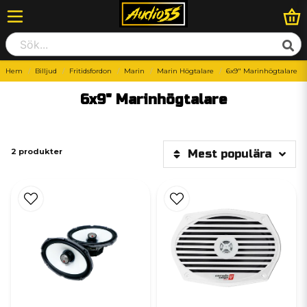
Hem
Billjud
Fritidsfordon
Marin
Marin Högtalare
6x9" Marinhögtalare
6x9" Marinhögtalare
2 produkter
Mest populära