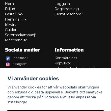
Hem
Logga in
Billjud
Registrera dig
Lastbil 24V
Glömt lösenord?
Hemma HiFi
Bilvård
Guider
Sommarkampanj!
Merchandise
Sociala medier
Information
Facebook
Kontakta oss
Köpvillkor
Instagram
Integritet & Cookiespolicy
TikTok
Retur
Vi använder cookies
Service/Garanti
Felsökningsguider
Vi använder cookies för att vår webbplats skall fungera
Lådritning
och erbjuda dig bästa upplevelse. Bekräfta ditt samtycke
Om oss
genom att trycka på "Godkänn alla", eller anpassa via
inställningar.