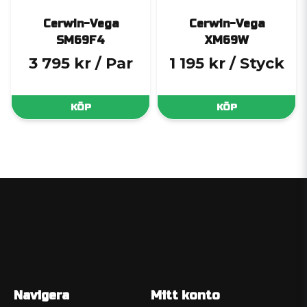
Cerwin-Vega
Cerwin-Vega
SM69F4
XM69W
3 795 kr
/ Par
1 195 kr
/ Styck
KÖP
KÖP
Navigera
Mitt konto