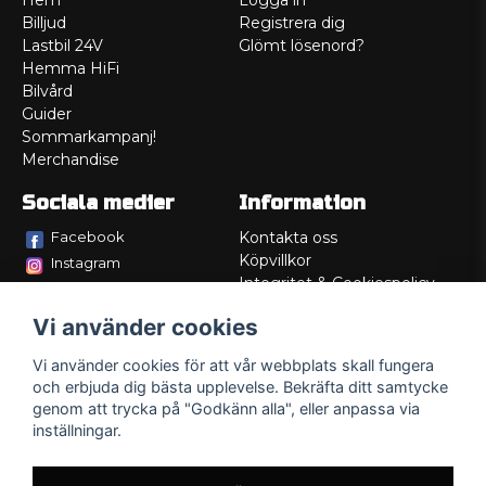
Hem
Logga in
Billjud
Registrera dig
Lastbil 24V
Glömt lösenord?
Hemma HiFi
Bilvård
Guider
Sommarkampanj!
Merchandise
Sociala medier
Information
Facebook
Kontakta oss
Köpvillkor
Instagram
Integritet & Cookiespolicy
TikTok
Retur
Vi använder cookies
Service/Garanti
Felsökningsguider
Vi använder cookies för att vår webbplats skall fungera
Lådritning
och erbjuda dig bästa upplevelse. Bekräfta ditt samtycke
Om oss
genom att trycka på "Godkänn alla", eller anpassa via
inställningar.