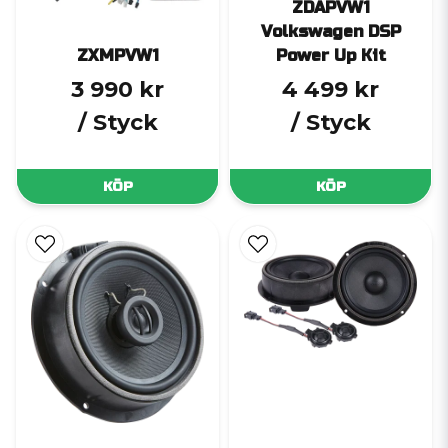
ZDAPVW1
Volkswagen DSP
ZXMPVW1
Power Up Kit
3 990 kr
4 499 kr
/ Styck
/ Styck
KÖP
KÖP