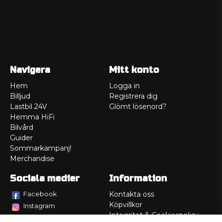
Navigera
Mitt konto
Hem
Logga in
Billjud
Registrera dig
Lastbil 24V
Glömt lösenord?
Hemma HiFi
Bilvård
Guider
Sommarkampanj!
Merchandise
Sociala medier
Information
Facebook
Kontakta oss
Köpvillkor
Instagram
Integritet & Cookiespolicy
TikTok