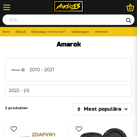
Hem
Billjud
Vad passar till min bil?
Volkswagen
Amarok
Amarok
2010 - 2021
2022 - (II)
2 produkter
Mest populära