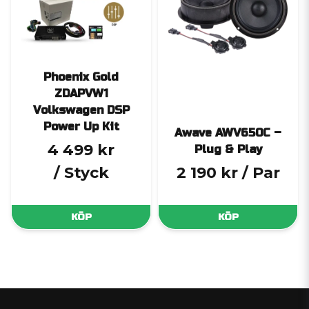
Phoenix Gold
ZDAPVW1
Volkswagen DSP
Power Up Kit
Awave AWV650C –
4 499 kr
Plug & Play
/ Styck
2 190 kr
/ Par
KÖP
KÖP