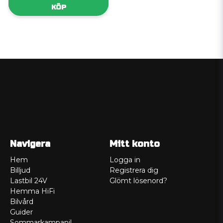
KÖP
Navigera
Mitt konto
Hem
Logga in
Billjud
Registrera dig
Lastbil 24V
Glömt lösenord?
Hemma HiFi
Bilvård
Guider
Sommarkampanj!