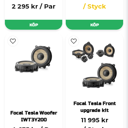
2 295 kr
/ Par
/ Styck
KÖP
KÖP
Focal Tesla Front
upgrade kit
Focal Tesla Woofer
11 995 kr
IWT3Y200