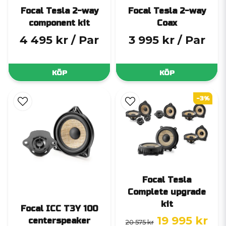
Focal Tesla 2-way
Focal Tesla 2-way
component kit
Coax
4 495 kr
/ Par
3 995 kr
/ Par
KÖP
KÖP
-3%
Focal Tesla
Complete upgrade
kit
Focal ICC T3Y 100
19 995 kr
centerspeaker
20 575 kr