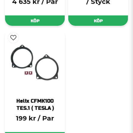
4 635 kr
/ Par
/ Styck
KÖP
KÖP
Helix CFMK100
TES.1 ( TESLA )
199 kr
/ Par