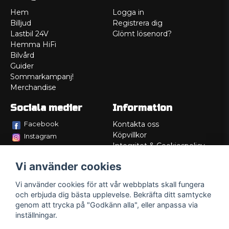
Hem
Logga in
Billjud
Registrera dig
Lastbil 24V
Glömt lösenord?
Hemma HiFi
Bilvård
Guider
Sommarkampanj!
Merchandise
Sociala medier
Information
Facebook
Kontakta oss
Köpvillkor
Instagram
Integritet & Cookiespolicy
TikTok
Retur
Vi använder cookies
Service/Garanti
Felsökningsguider
Vi använder cookies för att vår webbplats skall fungera
Lådritning
och erbjuda dig bästa upplevelse. Bekräfta ditt samtycke
Om oss
genom att trycka på "Godkänn alla", eller anpassa via
inställningar.