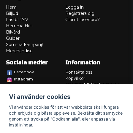
Hem
Logga in
Billjud
Registrera dig
Lastbil 24V
Glömt lösenord?
Hemma HiFi
Bilvård
Guider
Sommarkampanj!
Merchandise
Sociala medier
Information
Facebook
Kontakta oss
Köpvillkor
Instagram
Integritet & Cookiespolicy
TikTok
Retur
Vi använder cookies
Service/Garanti
Felsökningsguider
Vi använder cookies för att vår webbplats skall fungera
Lådritning
och erbjuda dig bästa upplevelse. Bekräfta ditt samtycke
Om oss
genom att trycka på "Godkänn alla", eller anpassa via
inställningar.