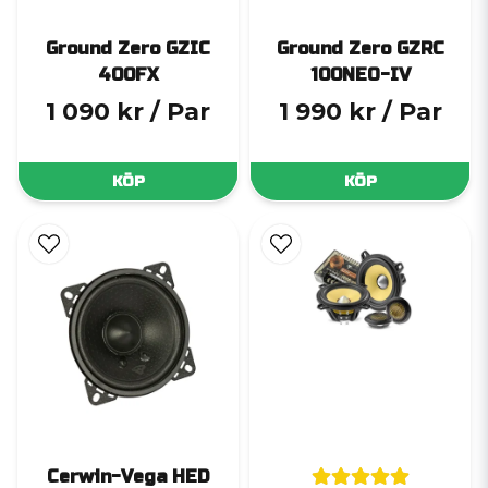
Ground Zero GZIC
Ground Zero GZRC
400FX
100NEO-IV
1 090 kr
/ Par
1 990 kr
/ Par
KÖP
KÖP
Cerwin-Vega HED