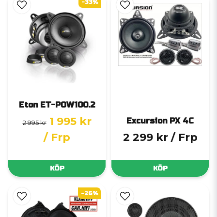
-33%
Eton ET-POW100.2
1 995 kr
Excursion PX 4C
2 995 kr
/ Frp
2 299 kr
/ Frp
KÖP
KÖP
-26%