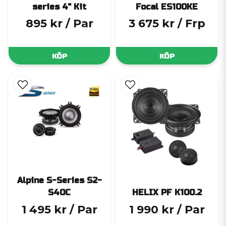
series 4" Kit
Focal ES100KE
895 kr
/ Par
3 675 kr
/ Frp
KÖP
KÖP
Alpine S-Series S2-
S40C
HELIX PF K100.2
1 495 kr
/ Par
1 990 kr
/ Par