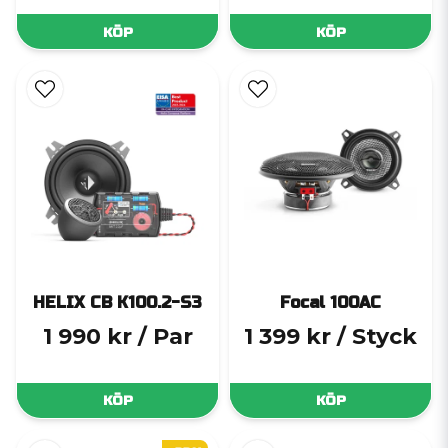
KÖP
KÖP
HELIX CB K100.2-S3
Focal 100AC
1 990 kr
/ Par
1 399 kr
/ Styck
KÖP
KÖP