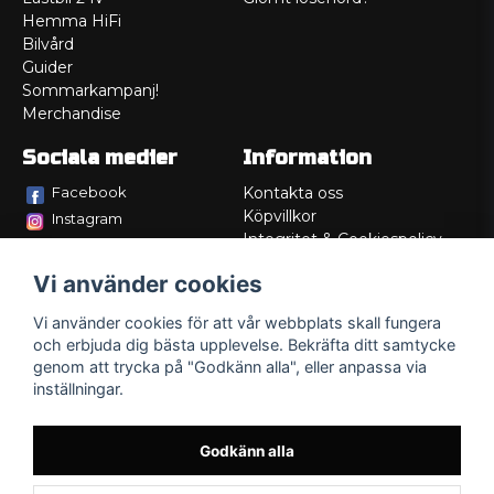
Hemma HiFi
Bilvård
Guider
Sommarkampanj!
Merchandise
Sociala medier
Information
Facebook
Kontakta oss
Köpvillkor
Instagram
Integritet & Cookiespolicy
TikTok
Retur
Vi använder cookies
Service/Garanti
Felsökningsguider
Vi använder cookies för att vår webbplats skall fungera
Lådritning
och erbjuda dig bästa upplevelse. Bekräfta ditt samtycke
Om oss
genom att trycka på "Godkänn alla", eller anpassa via
inställningar.
Godkänn alla