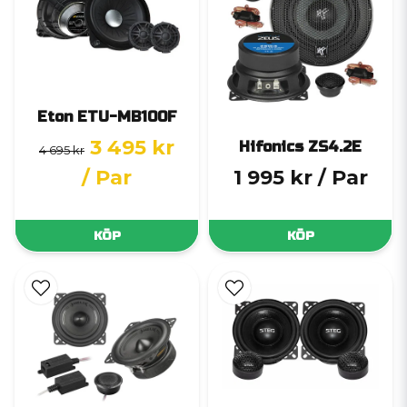
Eton ETU-MB100F
3 495 kr
Hifonics ZS4.2E
4 695 kr
/ Par
1 995 kr
/ Par
KÖP
KÖP