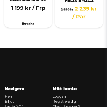
HELIX S 42C.2
1 199 kr
/ Frp
2 239 kr
2 990 kr
/ Par
Bevaka
Navigera
Mitt konto
Hem
Logga in
Billjud
Registrera dig
Lastbil 24V
Glömt lösenord?