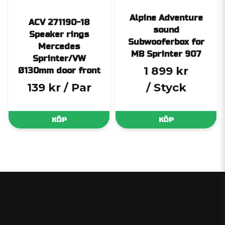
Alpine Adventure
ACV 271190-18
sound
Speaker rings
Subwooferbox for
Mercedes
MB Sprinter 907
Sprinter/VW
1 899 kr
Ø130mm door front
139 kr
/ Par
/ Styck
KÖP
KÖP