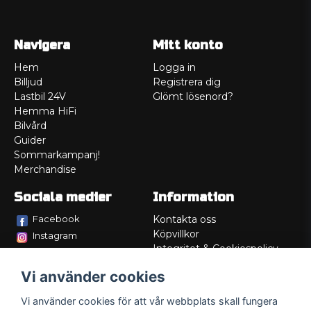
Navigera
Mitt konto
Hem
Logga in
Billjud
Registrera dig
Lastbil 24V
Glömt lösenord?
Hemma HiFi
Bilvård
Guider
Sommarkampanj!
Merchandise
Sociala medier
Information
Facebook
Kontakta oss
Köpvillkor
Instagram
Integritet & Cookiespolicy
TikTok
Retur
Vi använder cookies
Service/Garanti
Felsökningsguider
Vi använder cookies för att vår webbplats skall fungera
Lådritning