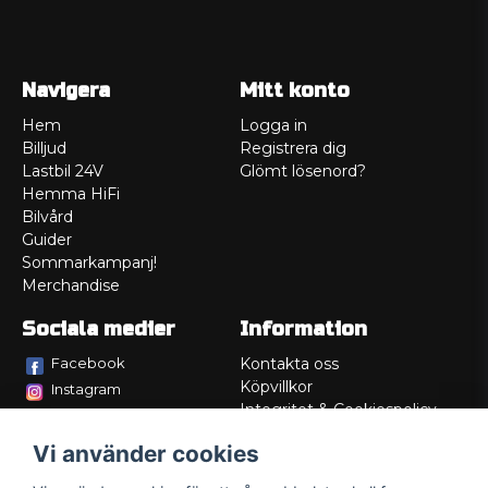
Navigera
Mitt konto
Hem
Logga in
Billjud
Registrera dig
Lastbil 24V
Glömt lösenord?
Hemma HiFi
Bilvård
Guider
Sommarkampanj!
Merchandise
Sociala medier
Information
Facebook
Kontakta oss
Köpvillkor
Instagram
Integritet & Cookiespolicy
TikTok
Retur
Vi använder cookies
Service/Garanti
Felsökningsguider