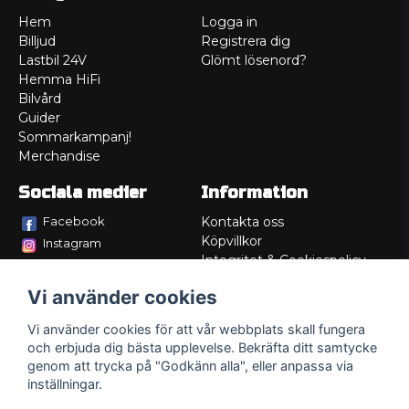
Hem
Logga in
Billjud
Registrera dig
Lastbil 24V
Glömt lösenord?
Hemma HiFi
Bilvård
Guider
Sommarkampanj!
Merchandise
Sociala medier
Information
Facebook
Kontakta oss
Köpvillkor
Instagram
Integritet & Cookiespolicy
TikTok
Retur
Vi använder cookies
Service/Garanti
Felsökningsguider
Vi använder cookies för att vår webbplats skall fungera
Lådritning
och erbjuda dig bästa upplevelse. Bekräfta ditt samtycke
Om oss
genom att trycka på "Godkänn alla", eller anpassa via
inställningar.