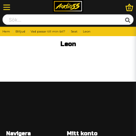
Hem
Billjud
Vad passar till min bil?
Seat
Leon
Leon
Navigera
Mitt konto