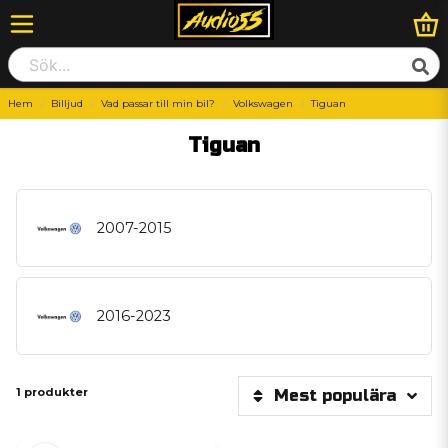
Hem
Billjud
Vad passar till min bil?
Volkswagen
Tiguan
Tiguan
2007-2015
2016-2023
1 produkter
Mest populära