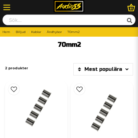
Hem
Billjud
Kablar
Ändhylsor
70mm2
70mm2
2 produkter
Mest populära