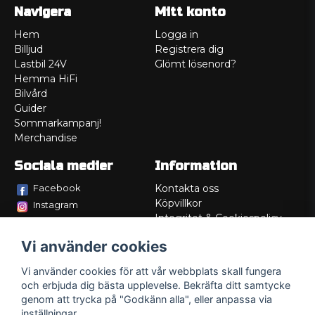
Navigera
Mitt konto
Hem
Logga in
Billjud
Registrera dig
Lastbil 24V
Glömt lösenord?
Hemma HiFi
Bilvård
Guider
Sommarkampanj!
Merchandise
Sociala medier
Information
Facebook
Kontakta oss
Köpvillkor
Instagram
Integritet & Cookiespolicy
TikTok
Retur
Vi använder cookies
Service/Garanti
Felsökningsguider
Vi använder cookies för att vår webbplats skall fungera
Lådritning
och erbjuda dig bästa upplevelse. Bekräfta ditt samtycke
Om oss
genom att trycka på "Godkänn alla", eller anpassa via
inställningar.