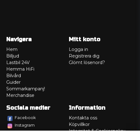
Navigera
Mitt konto
Hem
Logga in
Billjud
Registrera dig
Lastbil 24V
Glömt lösenord?
Hemma HiFi
Bilvård
Guider
Sommarkampanj!
Merchandise
Sociala medier
Information
Facebook
Kontakta oss
Köpvillkor
Instagram
Integritet & Cookiespolicy
TikTok
Retur