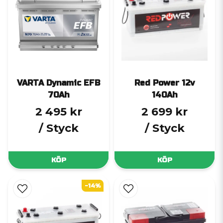
VARTA Dynamic EFB
Red Power 12v
70Ah
140Ah
2 495 kr
2 699 kr
/ Styck
/ Styck
KÖP
KÖP
-14%