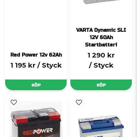
VARTA Dynamic SLI
12V 60Ah
Startbatteri
1 290 kr
Red Power 12v 62Ah
1 195 kr
/ Styck
/ Styck
KÖP
KÖP