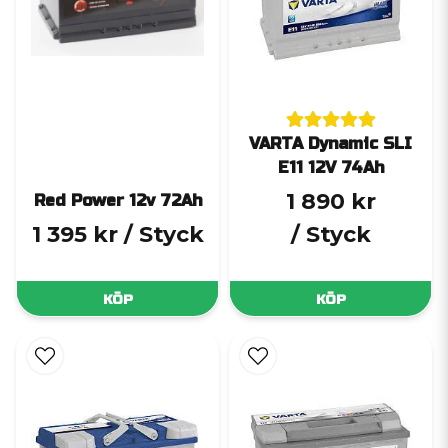
VARTA Dynamic SLI
E11 12V 74Ah
1 890 kr
Red Power 12v 72Ah
1 395 kr
/ Styck
/ Styck
KÖP
KÖP