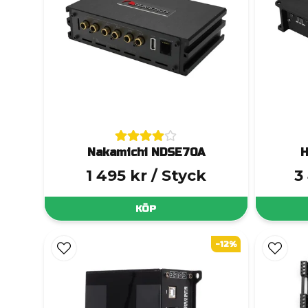
Nakamichi NDSE70A
H
1 495 kr
/ Styck
3
KÖP
-12%