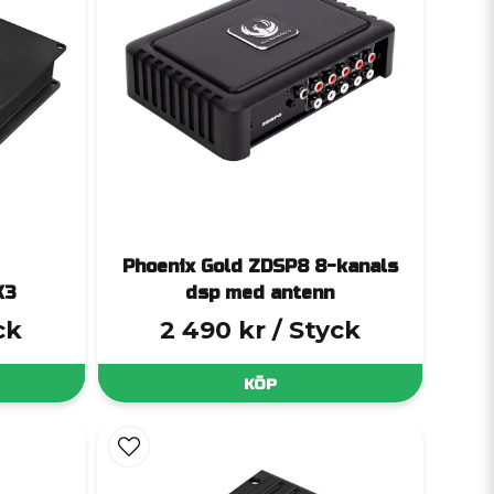
Phoenix Gold ZDSP8 8-kanals
K3
dsp med antenn
ck
2 490 kr
/ Styck
KÖP