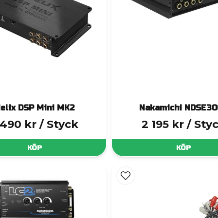
elix DSP Mini MK2
Nakamichi NDSE3
 490 kr
/ Styck
2 195 kr
/ Sty
KÖP
KÖP