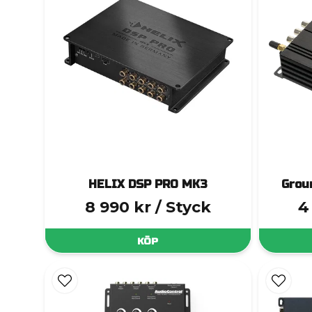
HELIX DSP PRO MK3
Grou
8 990 kr
/ Styck
4
KÖP