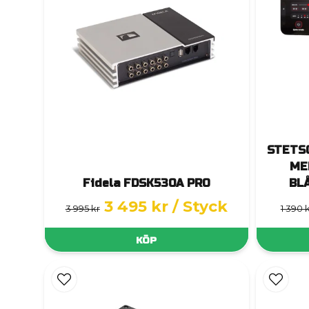
STETS
ME
Fidela FDSK530A PRO
BL
3 495 kr
/ Styck
3 995 kr
1 390 
KÖP