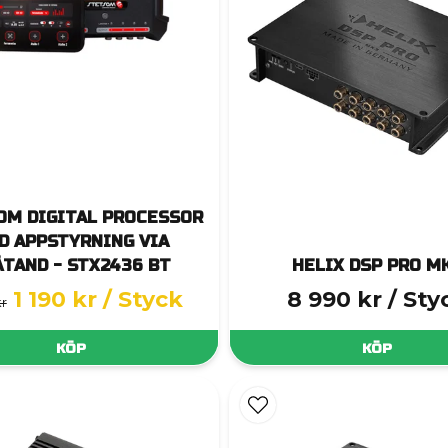
OM DIGITAL PROCESSOR
D APPSTYRNING VIA
ÅTAND - STX2436 BT
HELIX DSP PRO M
1 190 kr
/ Styck
8 990 kr
/ Sty
kr
KÖP
KÖP