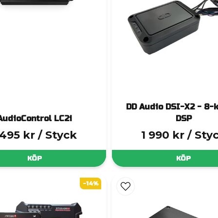
DD Audio DSI-X2 - 8-
AudioControl LC2i
DSP
 495 kr
/ Styck
1 990 kr
/ Sty
KÖP
KÖP
-14%