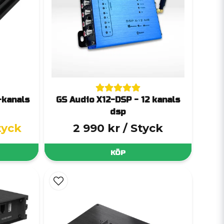
-kanals
GS Audio X12-DSP - 12 kanals
dsp
tyck
2 990 kr
/ Styck
KÖP