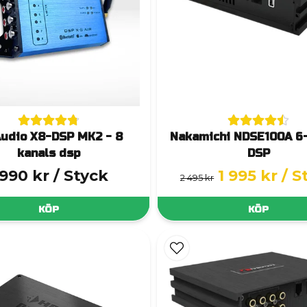
Audio X8-DSP MK2 - 8
Nakamichi NDSE100A 6
kanals dsp
DSP
 990 kr
/ Styck
1 995 kr
/ S
2 495 kr
KÖP
KÖP