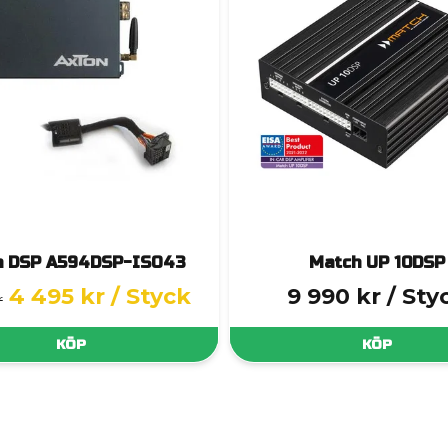
n DSP A594DSP-ISO43
Match UP 10DSP
4 495 kr
/ Styck
9 990 kr
/ Sty
r
KÖP
KÖP