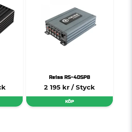
Reiss RS-4DSP8
ck
2 195 kr
/ Styck
KÖP