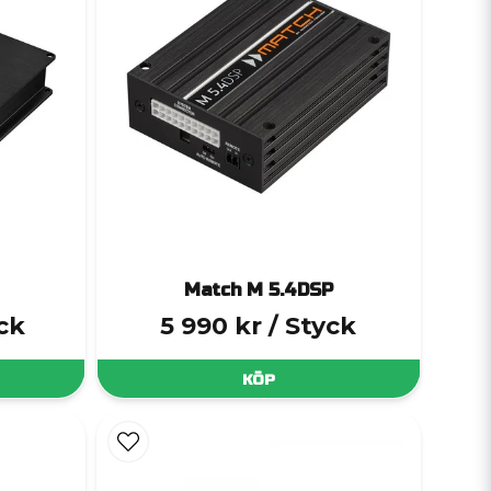
Match M 5.4DSP
yck
5 990 kr
/ Styck
KÖP