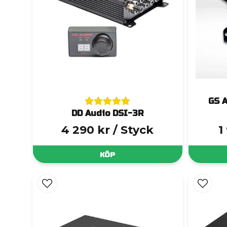
GS 
DD Audio DSI-3R
4 290 kr
/ Styck
1
KÖP