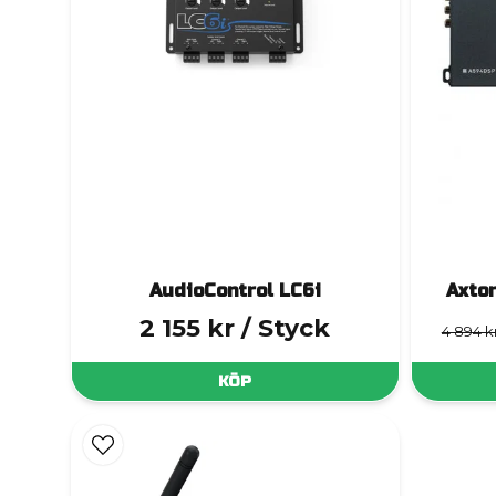
AudioControl LC6i
Axto
2 155 kr
/ Styck
4 894 k
KÖP