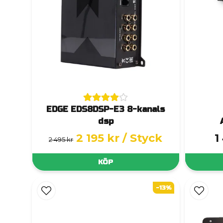
EDGE EDS8DSP-E3 8-kanals
dsp
2 195 kr
/ Styck
1
2 495 kr
KÖP
-13%