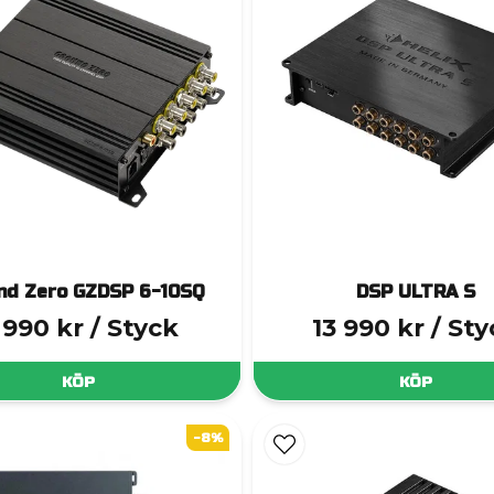
nd Zero GZDSP 6-10SQ
DSP ULTRA S
 990 kr
/ Styck
13 990 kr
/ St
KÖP
KÖP
-8%