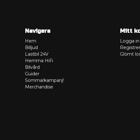
Navigera
Mitt k
Hem
Logga in
Billjud
Registrer
Lastbil 24V
Glömt lö
Hemma HiFi
Bilvård
Guider
Sommarkampanj!
Merchandise