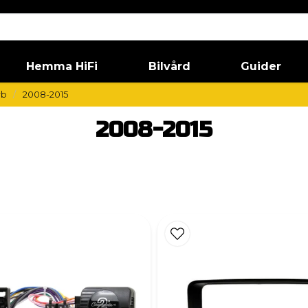
Hemma HiFi
Bilvård
Guider
rb
2008-2015
2008-2015