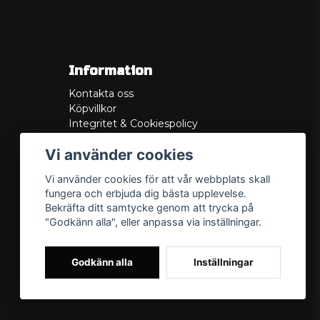
Information
Kontakta oss
Köpvillkor
Integritet & Cookiespolicy
Retur
Vi använder cookies
Service/Garanti
Felsökningsguider
Vi använder cookies för att vår webbplats skall
Lådritning
fungera och erbjuda dig bästa upplevelse.
Om oss
Bekräfta ditt samtycke genom att trycka på
"Godkänn alla", eller anpassa via inställningar.
Godkänn alla
Inställningar