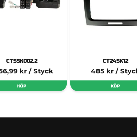
CTSSK002.2
CT24SK12
256,99 kr
/ Styck
485 kr
/ Styc
KÖP
KÖP