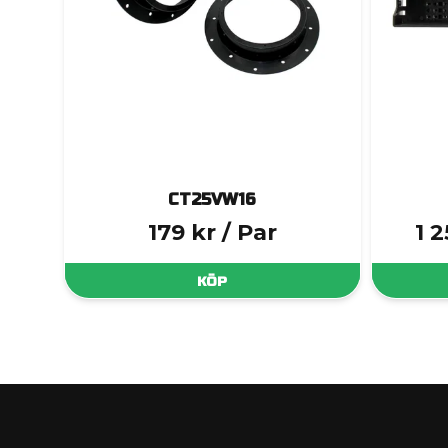
CT25VW16
179 kr
/ Par
1 
KÖP