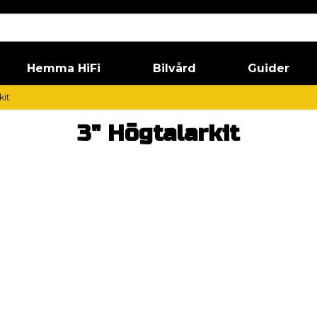
Hemma HiFi
Bilvård
Guider
kit
3" Högtalarkit