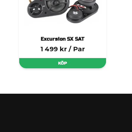
Excursion SX SAT
1 499 kr
/ Par
KÖP