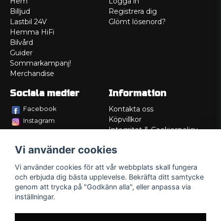
Hem
Logga in
Billjud
Registrera dig
Lastbil 24V
Glömt lösenord?
Hemma HiFi
Bilvård
Guider
Sommarkampanj!
Merchandise
Sociala medier
Information
Facebook
Kontakta oss
Köpvillkor
Instagram
Integritet & Cookiespolicy
TikTok
Retur
Vi använder cookies
Service/Garanti
Felsökningsguider
Vi använder cookies för att vår webbplats skall fungera
Lådritning
och erbjuda dig bästa upplevelse. Bekräfta ditt samtycke
Om oss
genom att trycka på "Godkänn alla", eller anpassa via
inställningar.