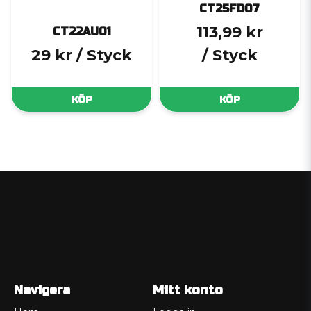
CT25FD07
113,99 kr
CT22AU01
29 kr
/ Styck
/ Styck
KÖP
KÖP
Navigera
Mitt konto