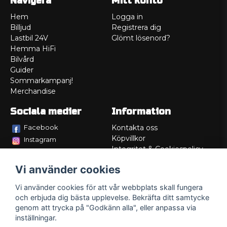
Navigera
Mitt konto
Hem
Logga in
Billjud
Registrera dig
Lastbil 24V
Glömt lösenord?
Hemma HiFi
Bilvård
Guider
Sommarkampanj!
Merchandise
Sociala medier
Information
Facebook
Kontakta oss
Köpvillkor
Instagram
Integritet & Cookiespolicy
TikTok
Retur
Vi använder cookies
Service/Garanti
Felsökningsguider
Vi använder cookies för att vår webbplats skall fungera
Lådritning
och erbjuda dig bästa upplevelse. Bekräfta ditt samtycke
Om oss
genom att trycka på "Godkänn alla", eller anpassa via
inställningar.