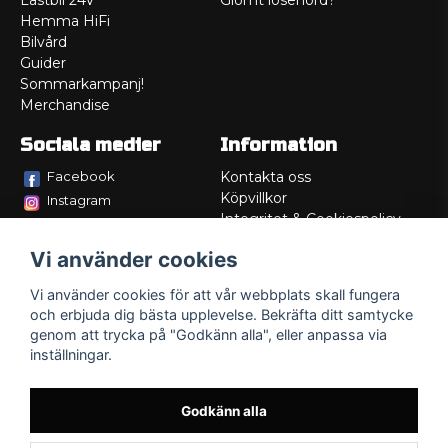
Lastbil 24V
Glömt lösenord?
Hemma HiFi
Bilvård
Guider
Sommarkampanj!
Merchandise
Sociala medier
Information
Facebook
Kontakta oss
Köpvillkor
Instagram
Integritet & Cookiespolicy
TikTok
Retur
Vi använder cookies
Service/Garanti
Felsökningsguider
Vi använder cookies för att vår webbplats skall fungera
Lådritning
och erbjuda dig bästa upplevelse. Bekräfta ditt samtycke
Om oss
genom att trycka på "Godkänn alla", eller anpassa via
inställningar.
Godkänn alla