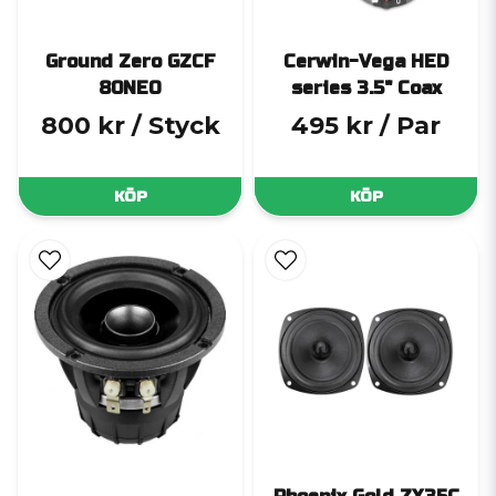
Ground Zero GZCF
Cerwin-Vega HED
80NEO
series 3.5" Coax
800 kr
/ Styck
495 kr
/ Par
KÖP
KÖP