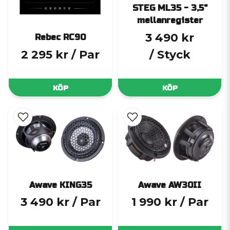
STEG ML35 - 3,5"
mellanregister
3 490 kr
Rebec RC90
2 295 kr
/ Par
/ Styck
KÖP
KÖP
Awave KING35
Awave AW30II
3 490 kr
/ Par
1 990 kr
/ Par