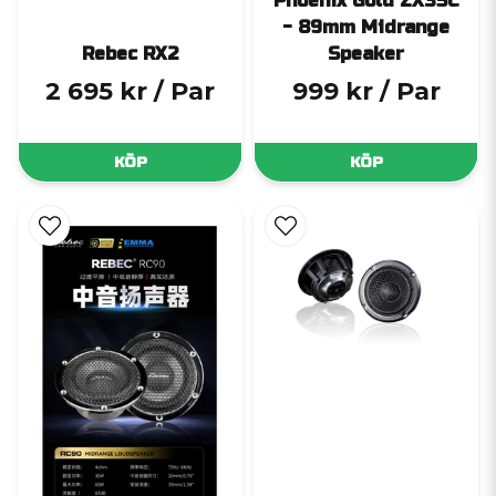
Phoenix Gold ZX35C
- 89mm Midrange
Rebec RX2
Speaker
2 695 kr
/ Par
999 kr
/ Par
KÖP
KÖP