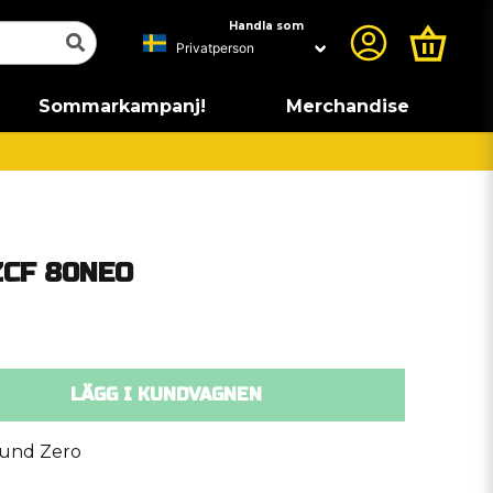
Handla som
Sommarkampanj!
Merchandise
ZCF 80NEO
LÄGG I KUNDVAGNEN
und Zero