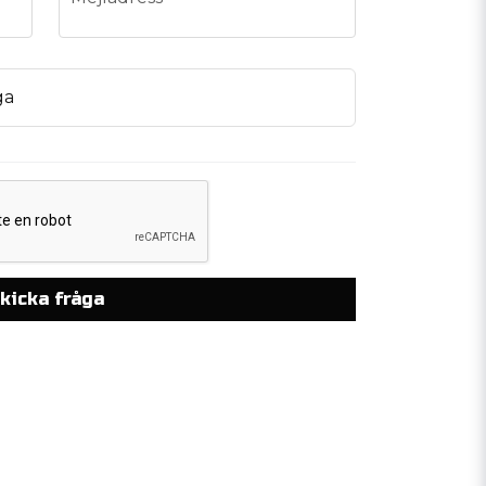
ga
kicka fråga