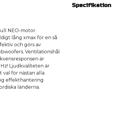
Specifikation
full NEO-motor.
digt lång xmax för en så
fektiv och görs av
ubwoofers. Ventilationshål
ekvensresponsen är
 Hz! Ljudkvaliteten är
val för nästan alla
ög effekthantering
ordiska länderna.