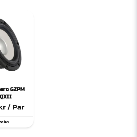
Zero GZPM
QXII
kr
/ Par
vaka