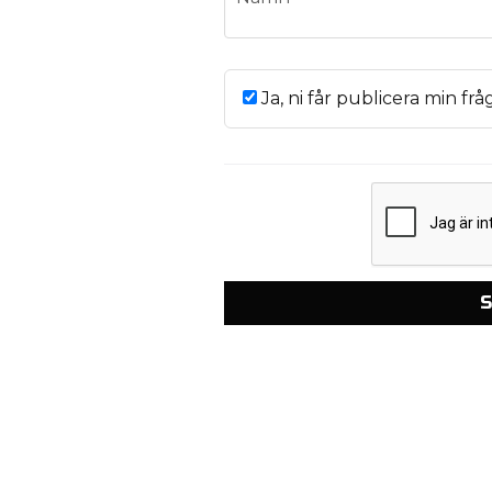
Ja, ni får publicera min frå
S