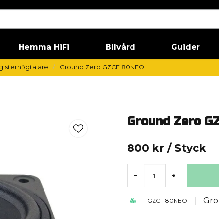
Hemma HiFi
Bilvård
Guider
egisterhögtalare
Ground Zero GZCF 80NEO
Ground Zero G
800 kr
/ Styck
-
+
Gro
GZCF 80NEO