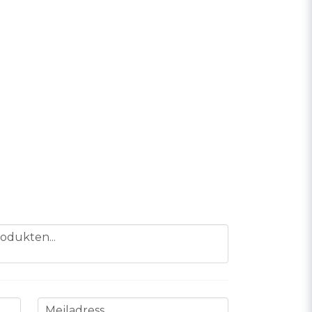
odukten...
email
Mejladress