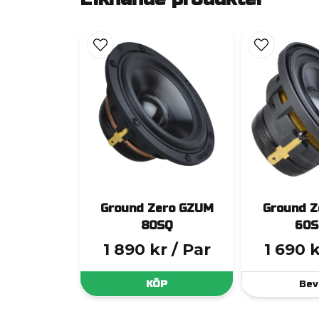
Ground Zero GZUM
Ground Z
80SQ
60S
1 890 kr
/ Par
1 690 
KÖP
Bev