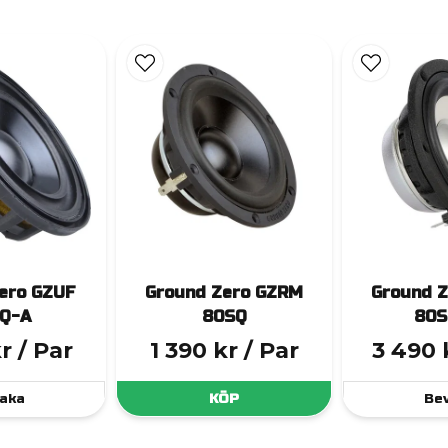
ero GZUF
Ground Zero GZRM
Ground 
Q-A
80SQ
80S
kr
/ Par
1 390 kr
/ Par
3 490 
aka
KÖP
Be