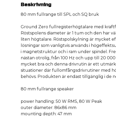
Beskrivning
80 mm fullrange till SPL och SQ bruk
Ground Zero fullregisterhögtalare med kraft
Röstspolens diameter är 1 tum och den har väl
liten högtalare. Röstspolskylning är mycket ef
lösningar som vanligtvis används i högeffekts
i magnetstruktur och i ram under spindel. Fr
nästan otrolig, från 100 Hz och upp till 20 000
mycket bra och denna drivrutin är ett utmärkt 
situationer där fullomfångsdrivrutiner med h
behövs. Produkten är endast tillgänglig i de n
80 mm fullrange speaker
power handling: 50 W RMS, 80 W Peak
outer diameter: 86x86 mm
mounting depth: 47 mm