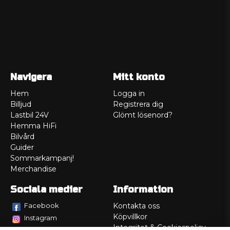
Navigera
Mitt konto
Hem
Logga in
Billjud
Registrera dig
Lastbil 24V
Glömt lösenord?
Hemma HiFi
Bilvård
Guider
Sommarkampanj!
Merchandise
Sociala medier
Information
Facebook
Kontakta oss
Köpvillkor
Instagram
Integritet & Cookiespolicy