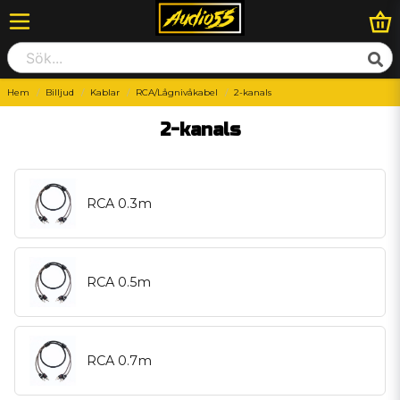
Hem
Billjud
Kablar
RCA/Lågnivåkabel
2-kanals
2-kanals
RCA 0.3m
RCA 0.5m
RCA 0.7m