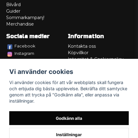
Bilvård
Guider
Sommarkampanj!
Merchandise
Sociala medier
Information
Facebook
Kontakta oss
Köpvillkor
Instagram
Integritet & Cookiespolicy
TikTok
Retur
Vi använder cookies
Service/Garanti
Felsökningsguider
Vi använder cookies för att vår webbplats skall fungera
Lådritning
och erbjuda dig bästa upplevelse. Bekräfta ditt samtycke
Om oss
genom att trycka på "Godkänn alla", eller anpassa via
inställningar.
Godkänn alla
Inställningar