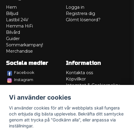
Hem
Logga in
Billjud
Registrera dig
Lastbil 24V
Glömt lösenord?
Hemma HiFi
Bilvård
Guider
Sommarkampanj!
Merchandise
Sociala medier
Information
Facebook
Kontakta oss
Köpvillkor
Instagram
Integritet & Cookiespolicy
TikTok
Retur
Vi använder cookies
Service/Garanti
Felsökningsguider
Vi använder cookies för att vår webbplats skall fungera
Lådritning
och erbjuda dig bästa upplevelse. Bekräfta ditt samtycke
Om oss
genom att trycka på "Godkänn alla", eller anpassa via
inställningar.