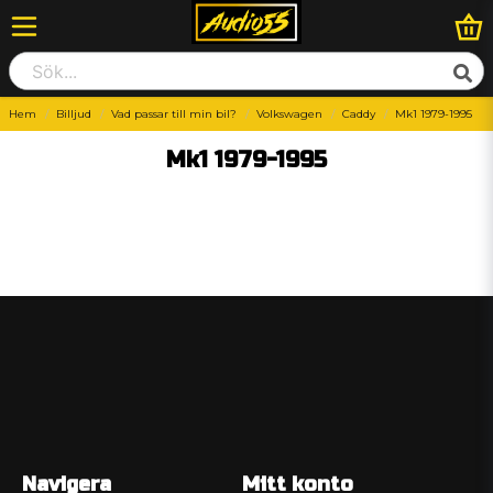
Hem
Billjud
Vad passar till min bil?
Volkswagen
Caddy
Mk1 1979-1995
Mk1 1979-1995
Navigera
Mitt konto