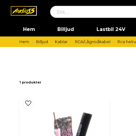
Hem
Billjud
Lastbil 24V
Hem
Billjud
Kablar
RCA/Lågnivåkabel
Rca helru
1 produkter