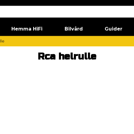
Hemma HiFi
Bilvård
Guider
lle
Rca helrulle