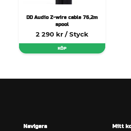
DD Audio Z-wire cable 76,2m
spool
2 290 kr
/ Styck
KÖP
Navigera
Mitt k