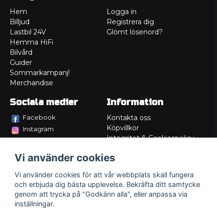
Hem
Logga in
Billjud
Registrera dig
Lastbil 24V
Glömt lösenord?
Hemma HiFi
Bilvård
Guider
Sommarkampanj!
Merchandise
Sociala medier
Information
Facebook
Kontakta oss
Köpvillkor
Instagram
Integritet & Cookiespolicy
TikTok
Retur
Vi använder cookies
Service/Garanti
Felsökningsguider
Vi använder cookies för att vår webbplats skall fungera
Lådritning
och erbjuda dig bästa upplevelse. Bekräfta ditt samtycke
Om oss
genom att trycka på "Godkänn alla", eller anpassa via
inställningar.