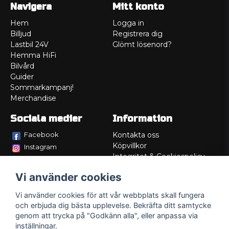
Navigera
Mitt konto
Hem
Logga in
Billjud
Registrera dig
Lastbil 24V
Glömt lösenord?
Hemma HiFi
Bilvård
Guider
Sommarkampanj!
Merchandise
Sociala medier
Information
Facebook
Kontakta oss
Köpvillkor
Instagram
Integritet & Cookiespolicy
TikTok
Retur
Vi använder cookies
Service/Garanti
Felsökningsguider
Vi använder cookies för att vår webbplats skall fungera
Lådritning
och erbjuda dig bästa upplevelse. Bekräfta ditt samtycke
Om oss
genom att trycka på "Godkänn alla", eller anpassa via
inställningar.