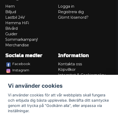
Hem
Logga in
Billjud
Registrera dig
Lastbil 24V
Glömt lösenord?
Hemma HiFi
Bilvård
Guider
Sommarkampanj!
Merchandise
Sociala medier
Information
Facebook
Kontakta oss
Köpvillkor
Instagram
Integritet & Cookiespolicy
TikTok
Retur
Vi använder cookies
Service/Garanti
Felsökningsguider
Vi använder cookies för att vår webbplats skall fungera
Lådritning
och erbjuda dig bästa upplevelse. Bekräfta ditt samtycke
Om oss
genom att trycka på "Godkänn alla", eller anpassa via
inställningar.