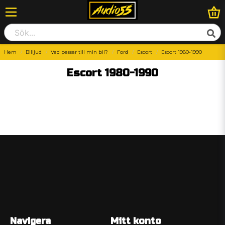
Hem
Billjud
Vad passar till min bil?
Ford
Escort
Escort 1980-1990
Escort 1980-1990
Navigera
Mitt konto