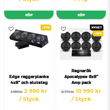
KÖP
KÖP
-17%
NYHET
-14%
Ragnarök
Edge raggarplanka
Apocalypse 8x8"
4x8" och slutsteg
Amp pack
2 990 kr
10 990 kr
3 595 kr
12 770 kr
/ Styck
/ Styck