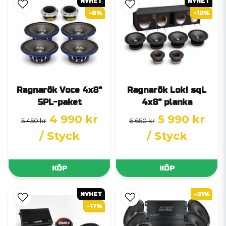
NYHET
NYHET
-8%
-10%
Ragnarök Voce 4x8"
Ragnarök Loki sqL
SPL-paket
4x8" planka
4 990 kr
5 990 kr
5 450 kr
6 650 kr
/ Styck
/ Styck
KÖP
KÖP
NYHET
-31%
-17%