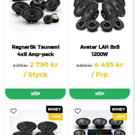
Ragnarök Tsunami
Avatar LAH 8x8
4x8 Amp-pack
1200W
2 790 kr
4 495 kr
3 375 kr
6 500 kr
/ Styck
/ Frp
KÖP
KÖP
NYHET
NYHET
-29%
-20%