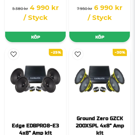
4 990 kr
6 990 kr
5 380 kr
7 950 kr
/ Styck
/ Styck
KÖP
KÖP
-25%
-30%
Ground Zero GZCK
Edge EDBPRO8-E3
200XSPL 4x8" Amp
4x8" Amp kit
kit