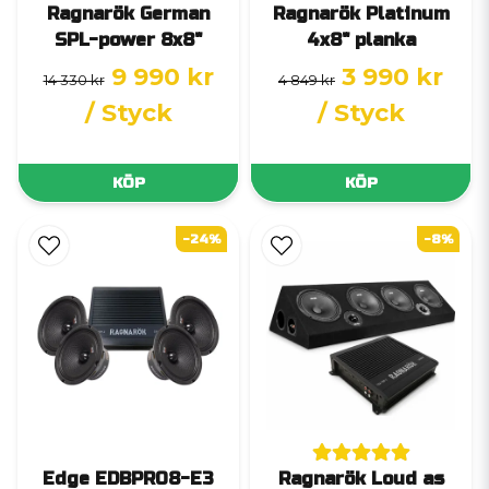
Ragnarök German
Ragnarök Platinum
SPL-power 8x8"
4x8" planka
9 990 kr
3 990 kr
14 330 kr
4 849 kr
/ Styck
/ Styck
KÖP
KÖP
-24%
-8%
Edge EDBPRO8-E3
Ragnarök Loud as