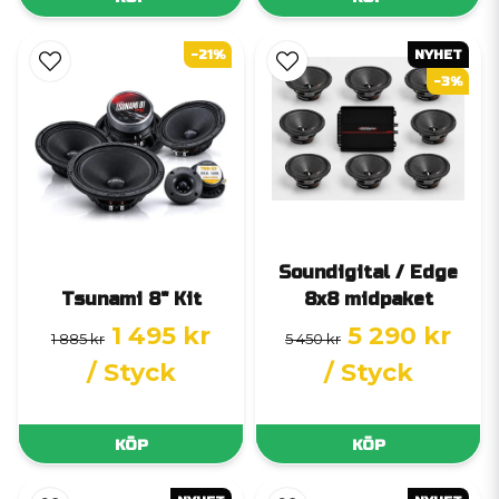
-21%
NYHET
-3%
Soundigital / Edge
Tsunami 8" Kit
8x8 midpaket
1 495 kr
5 290 kr
1 885 kr
5 450 kr
/ Styck
/ Styck
KÖP
KÖP