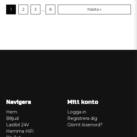
...
1
2
3
6
Nästa »
Navigera
Mitt konto
Hem
Logga in
Billjud
Registrera dig
Lastbil 24V
Glömt lösenord?
Hemma HiFi