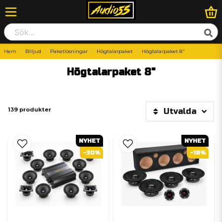
Hem
Billjud
Paketlösningar
Högtalarpaket
Högtalarpaket 8"
Högtalarpaket 8"
139 produkter
Utvalda
NYHET
NYHET
-30%
-18%