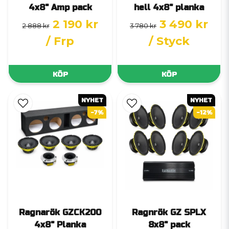
4x8" Amp pack
hell 4x8" planka
2 190 kr
3 490 kr
2 888 kr
3 780 kr
/ Frp
/ Styck
KÖP
KÖP
NYHET
NYHET
-7%
-12%
Ragnarök GZCK200
Ragnrök GZ SPLX
4x8" Planka
8x8" pack