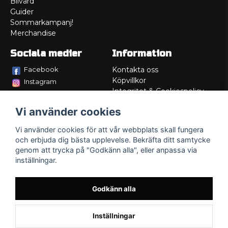
Bilvård
Guider
Sommarkampanj!
Merchandise
Sociala medier
Information
Facebook
Kontakta oss
Köpvillkor
Instagram
Integritet & Cookiespolicy
TikTok
Retur
Vi använder cookies
Service/Garanti
Felsökningsguider
Vi använder cookies för att vår webbplats skall fungera
Lådritning
och erbjuda dig bästa upplevelse. Bekräfta ditt samtycke
Om oss
genom att trycka på "Godkänn alla", eller anpassa via
inställningar.
Godkänn alla
Inställningar