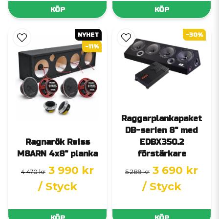
KÖP
KÖP
NYHET
-30%
-11%
Raggarplankapaket
DB-serien 8" med
Ragnarök Reiss
EDBX350.2
M8ARN 4x8" planka
förstärkare
3 990 kr
3 690 kr
4 470 kr
5 289 kr
/ Styck
/ Styck
KÖP
KÖP