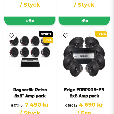
/ Styck
/ Styck
KÖP
KÖP
NYHET
-24%
-8%
Ragnarök Reiss
Edge EDBPRO8-E3
8x8" Amp pack
8x8 Amp pack
7 490 kr
4 690 kr
8 170 kr
6 186 kr
/ Styck
/ Frp