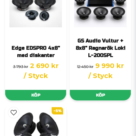
GS Audio Vultur +
Edge EDSPRO 4x8"
8x8" Ragnarök Loki
med diskanter
L-200SPL
2 690 kr
9 990 kr
3 793 kr
12 450 kr
/ Styck
/ Styck
KÖP
KÖP
-5%