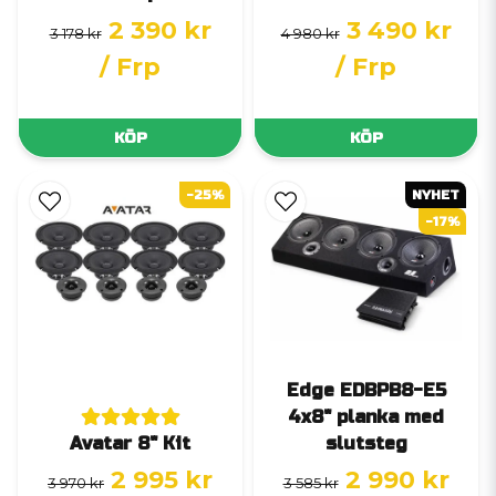
2 390 kr
3 490 kr
3 178 kr
4 980 kr
/ Frp
/ Frp
KÖP
KÖP
-25%
NYHET
-17%
Edge EDBPB8-E5
4x8" planka med
Avatar 8" Kit
slutsteg
2 995 kr
2 990 kr
3 970 kr
3 585 kr