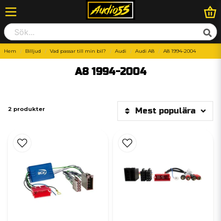
Hem
Billjud
Vad passar till min bil?
Audi
Audi A8
A8 1994-2004
A8 1994-2004
2 produkter
Mest populära