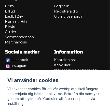
Hem
Logga in
Billjud
Registrera dig
Lastbil 24V
Glömt lösenord?
Hemma HiFi
Bilvård
Guider
Sommarkampanj!
Merchandise
Sociala medier
Information
Facebook
Kontakta oss
Köpvillkor
Instagram
Integritet & Cookiespolicy
TikTok
Retur
Vi använder cookies
Service/Garanti
Felsökningsguider
Vi använder cookies för att vår webbplats skall fungera
Lådritning
och erbjuda dig bästa upplevelse. Bekräfta ditt samtycke
Om oss
genom att trycka på "Godkänn alla", eller anpassa via
inställningar.