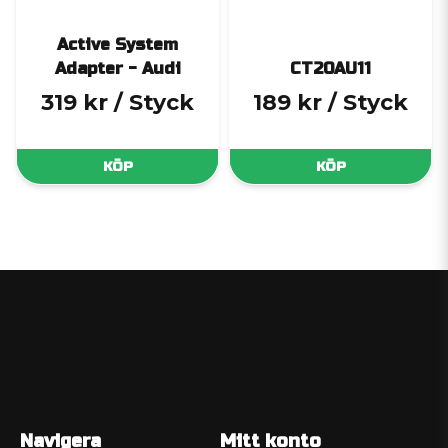
Active System
Adapter - Audi
CT20AU11
319 kr
/ Styck
189 kr
/ Styck
KÖP
KÖP
Navigera
Mitt konto