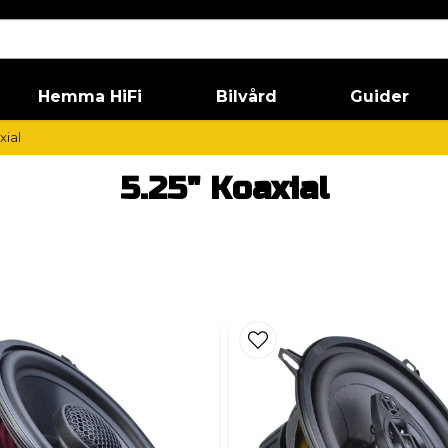
Hemma HiFi
Bilvård
Guider
xial
5.25" Koaxial