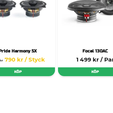
Pride Harmony 5X
Focal 130AC
790 kr
/ Styck
1 499 kr
/ Pa
kr
KÖP
KÖP