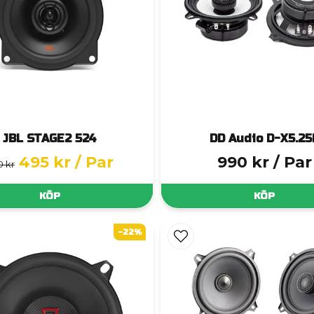
JBL STAGE2 524
DD Audio D-X5.25
495 kr
/ Par
990 kr
/ Par
0 kr
KÖP
KÖP
-22%