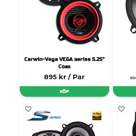
Cerwin-Vega VEGA series 5.25"
Coax
895 kr
/ Par
89
KÖP