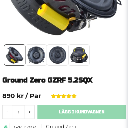
Ground Zero GZRF 5.2SQX
890 kr
/ Par
LÄGG I KUNDVAGNEN
-
+
Ground Zero
GZRF 5.2SQX