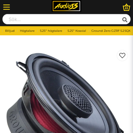
Billjud
Högtalare
5.25" högtalare
5.25" Koaxial
Ground Zero GZRF 5.2SQX