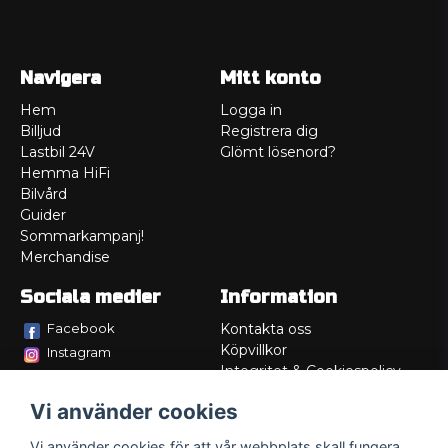
Navigera
Mitt konto
Hem
Logga in
Billjud
Registrera dig
Lastbil 24V
Glömt lösenord?
Hemma HiFi
Bilvård
Guider
Sommarkampanj!
Merchandise
Sociala medier
Information
Facebook
Kontakta oss
Köpvillkor
Instagram
Integritet & Cookiespolicy
TikTok
Retur
Vi använder cookies
Service/Garanti
Felsökningsguider
Vi använder cookies för att vår webbplats skall fungera