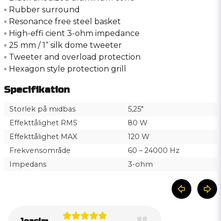
◦ Rubber surround
◦ Resonance free steel basket
◦ High-effi cient 3-ohm impedance
◦ 25 mm / 1“ silk dome tweeter
◦ Tweeter and overload protection
◦ Hexagon style protection grill
Specifikation
Storlek på midbas
5,25″
Effekttålighet RMS
80 W
Effekttålighet MAX
120 W
Frekvensområde
60 – 24000 Hz
Impedans
3-ohm