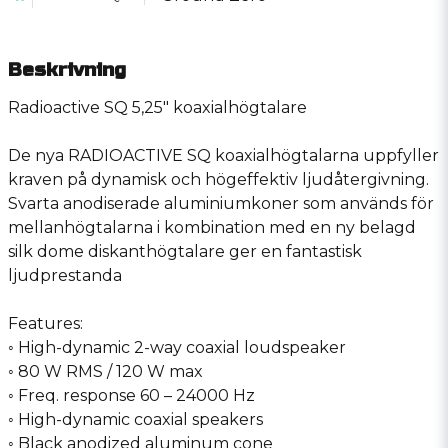
Beskrivning
Radioactive SQ 5,25″ koaxialhögtalare
De nya RADIOACTIVE SQ koaxialhögtalarna uppfyller
kraven på dynamisk och högeffektiv ljudåtergivning.
Svarta anodiserade aluminiumkoner som används för
mellanhögtalarna i kombination med en ny belagd
silk dome diskanthögtalare ger en fantastisk
ljudprestanda
Features:
◦ High-dynamic 2-way coaxial loudspeaker
◦ 80 W RMS / 120 W max
◦ Freq. response 60 – 24000 Hz
◦ High-dynamic coaxial speakers
◦ Black anodized aluminum cone