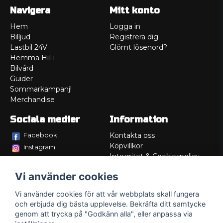
Navigera
Mitt konto
Hem
Logga in
Billjud
Registrera dig
Lastbil 24V
Glömt lösenord?
Hemma HiFi
Bilvård
Guider
Sommarkampanj!
Merchandise
Sociala medier
Information
Facebook
Kontakta oss
Köpvillkor
Instagram
Integritet & Cookiespolicy
TikTok
Retur
Vi använder cookies
Service/Garanti
Felsökningsguider
Vi använder cookies för att vår webbplats skall fungera
Lådritning
och erbjuda dig bästa upplevelse. Bekräfta ditt samtycke
Om oss
genom att trycka på "Godkänn alla", eller anpassa via