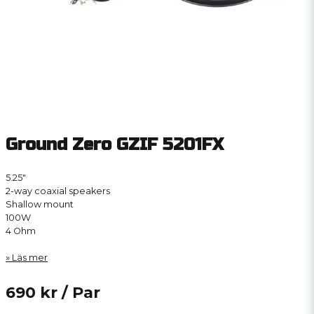
Ground Zero GZIF 5201FX
5.25″
2-way coaxial speakers
Shallow mount
100W
4 Ohm
Läs mer
690 kr
/ Par