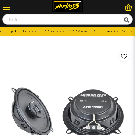
m
Billjud
Högtalare
5.25" högtalare
5.25" Koaxial
Ground Zero GZIF 5201FX