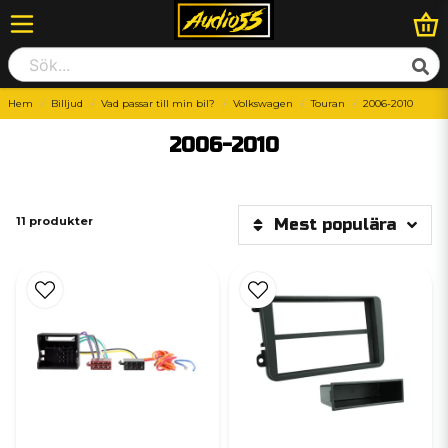
Hem
Billjud
Vad passar till min bil?
Volkswagen
Touran
2006-2010
2006-2010
11 produkter
Mest populära