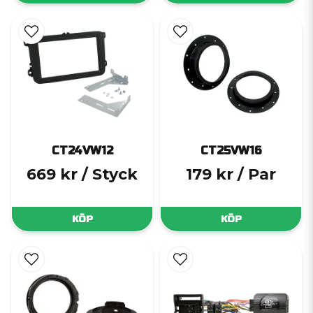
CT24VW12
CT25VW16
669 kr
/ Styck
179 kr
/ Par
KÖP
KÖP