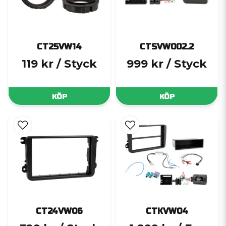
CT25VW14
CTSVW002.2
119 kr
/ Styck
999 kr
/ Styck
KÖP
KÖP
CT24VW06
CTKVW04