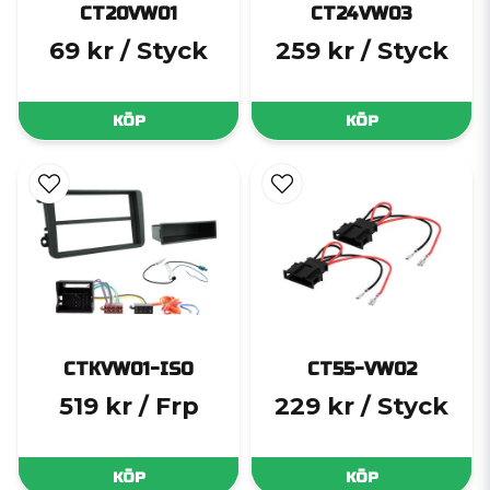
CT20VW01
CT24VW03
69 kr
/ Styck
259 kr
/ Styck
KÖP
KÖP
CTKVW01-ISO
CT55-VW02
519 kr
/ Frp
229 kr
/ Styck
KÖP
KÖP