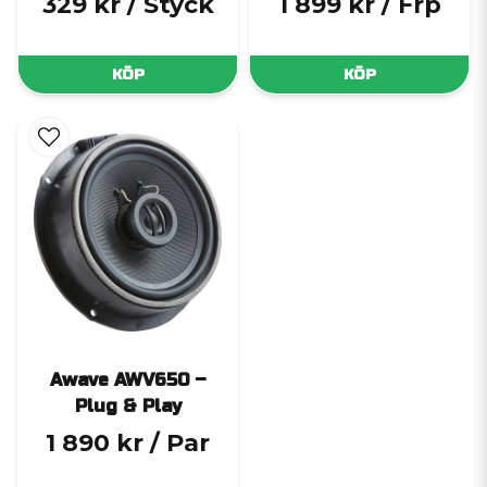
329 kr
/ Styck
1 899 kr
/ Frp
KÖP
KÖP
Awave AWV650 –
Plug & Play
1 890 kr
/ Par