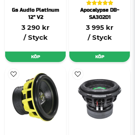
Gs Audio Platinum
Apocalypse DB-
12" V2
SA302D1
3 290 kr
3 995 kr
/ Styck
/ Styck
KÖP
KÖP