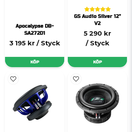
GS Audio Silver 12"
V2
Apocalypse DB-
5 290 kr
SA272D1
3 195 kr
/ Styck
/ Styck
KÖP
KÖP