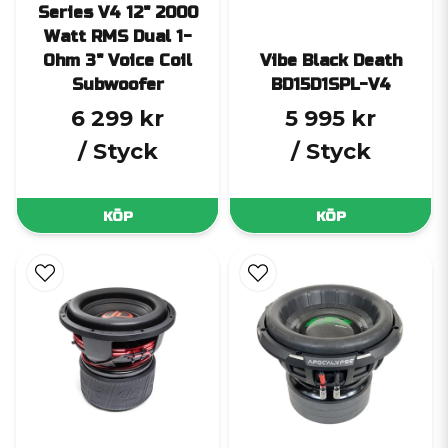
Series V4 12" 2000
Watt RMS Dual 1-
Ohm 3" Voice Coil
Vibe Black Death
Subwoofer
BD15D1SPL-V4
6 299 kr
5 995 kr
/ Styck
/ Styck
KÖP
KÖP