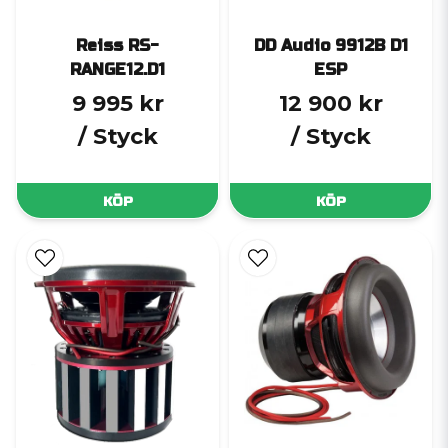
Reiss RS-
DD Audio 9912B D1
RANGE12.D1
ESP
9 995 kr
12 900 kr
/ Styck
/ Styck
KÖP
KÖP