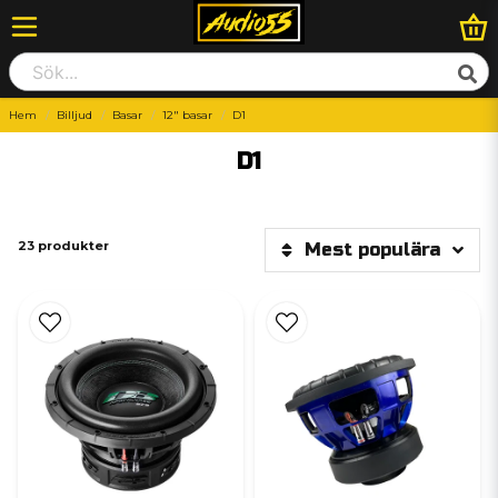
Hem
Billjud
Basar
12" basar
D1
D1
23 produkter
Mest populära