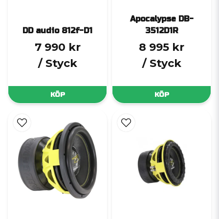
Apocalypse DB-
DD audio 812f-D1
3512D1R
7 990 kr
8 995 kr
/ Styck
/ Styck
KÖP
KÖP