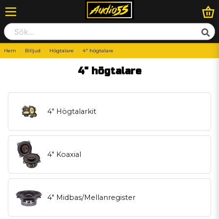
Hem
Billjud
Högtalare
4" högtalare
4" högtalare
4" Högtalarkit
4" Koaxial
4" Midbas/Mellanregister