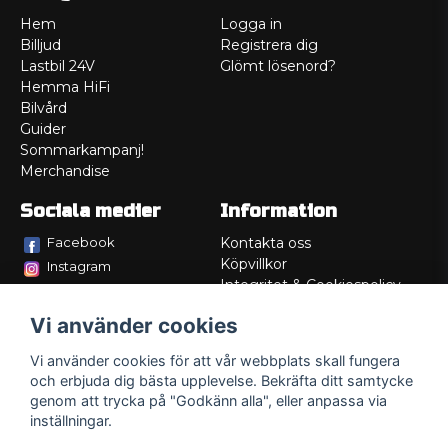
Hem
Logga in
Billjud
Registrera dig
Lastbil 24V
Glömt lösenord?
Hemma HiFi
Bilvård
Guider
Sommarkampanj!
Merchandise
Sociala medier
Information
Facebook
Kontakta oss
Köpvillkor
Instagram
Integritet & Cookiespolicy
TikTok
Retur
Vi använder cookies
Service/Garanti
Felsökningsguider
Vi använder cookies för att vår webbplats skall fungera
Lådritning
och erbjuda dig bästa upplevelse. Bekräfta ditt samtycke
Om oss
genom att trycka på "Godkänn alla", eller anpassa via
inställningar.