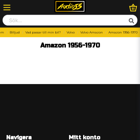
em
Billjud
Vad passar till min bil?
Volvo
Volvo Amazon
Amazon 1956-1970
Amazon 1956-1970
Navigera
Mitt konto