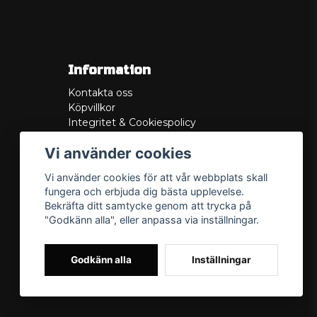
Information
Kontakta oss
Köpvillkor
Integritet & Cookiespolicy
Retur
Vi använder cookies
Service/Garanti
Felsökningsguider
Vi använder cookies för att vår webbplats skall
Lådritning
fungera och erbjuda dig bästa upplevelse.
Om oss
Bekräfta ditt samtycke genom att trycka på
"Godkänn alla", eller anpassa via inställningar.
Godkänn alla
Inställningar