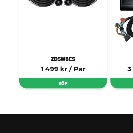
ZDSW6CS
1 499 kr
/ Par
3
KÖP