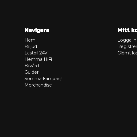
Navigera
Mitt k
Hem
Logga in
Billjud
Registrer
Lastbil 24V
Glömt lö
Hemma HiFi
Bilvård
Guider
Sommarkampanj!
Merchandise