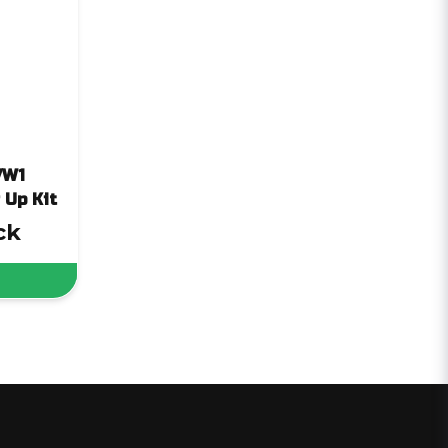
VW1
 Up Kit
ck