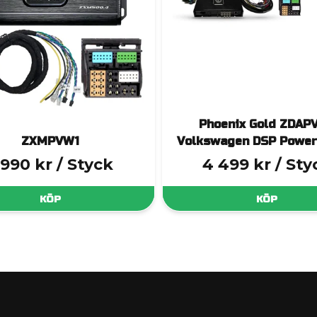
Phoenix Gold ZDAP
ZXMPVW1
Volkswagen DSP Power
 990 kr
/ Styck
4 499 kr
/ Sty
KÖP
KÖP