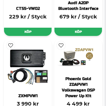
Audi A2DP
CT55-VW02
Bluetooth Interface
229 kr
/ Styck
679 kr
/ Styck
KÖP
KÖP
Phoenix Gold
ZDAPVW1
Volkswagen DSP
ZXMPVW1
Power Up Kit
3 990 kr
4 499 kr