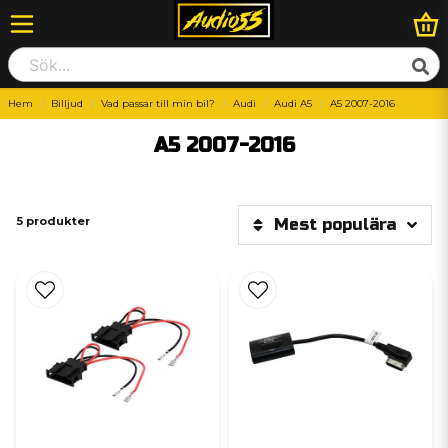
Hem
Billjud
Vad passar till min bil?
Audi
Audi A5
A5 2007-2016
A5 2007-2016
5 produkter
Mest populära