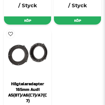
/ Styck
/ Styck
KÖP
KÖP
Högtalaradapter
165mm Audi
A5(8T)/A6(C7)/A7(C
7)