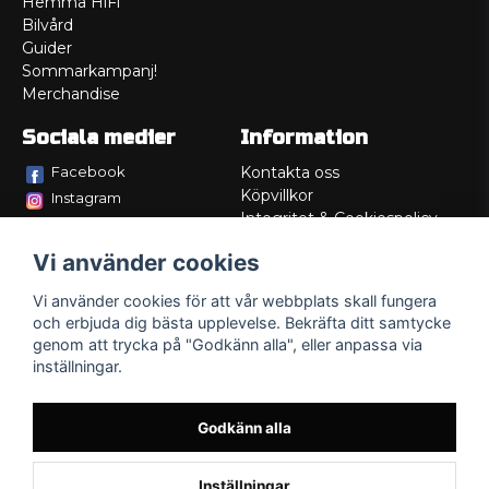
Hemma HiFi
Bilvård
Guider
Sommarkampanj!
Merchandise
Sociala medier
Information
Facebook
Kontakta oss
Köpvillkor
Instagram
Integritet & Cookiespolicy
TikTok
Retur
Vi använder cookies
Service/Garanti
Felsökningsguider
Vi använder cookies för att vår webbplats skall fungera
Lådritning
och erbjuda dig bästa upplevelse. Bekräfta ditt samtycke
Om oss
genom att trycka på "Godkänn alla", eller anpassa via
inställningar.
Godkänn alla
Inställningar