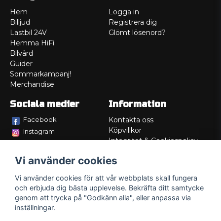
Hem
Logga in
Billjud
Registrera dig
Lastbil 24V
Glömt lösenord?
Hemma HiFi
Bilvård
Guider
Sommarkampanj!
Merchandise
Sociala medier
Information
Facebook
Kontakta oss
Köpvillkor
Instagram
Integritet & Cookiespolicy
TikTok
Retur
Vi använder cookies
Service/Garanti
Felsökningsguider
Vi använder cookies för att vår webbplats skall fungera
Lådritning
och erbjuda dig bästa upplevelse. Bekräfta ditt samtycke
Om oss
genom att trycka på "Godkänn alla", eller anpassa via
inställningar.