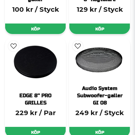
100 kr
/ Styck
129 kr
/ Styck
KÖP
KÖP
Audio System
EDGE 8'' PRO
Subwoofer-galler
GRILLES
GI 08
229 kr
/ Par
249 kr
/ Styck
KÖP
KÖP