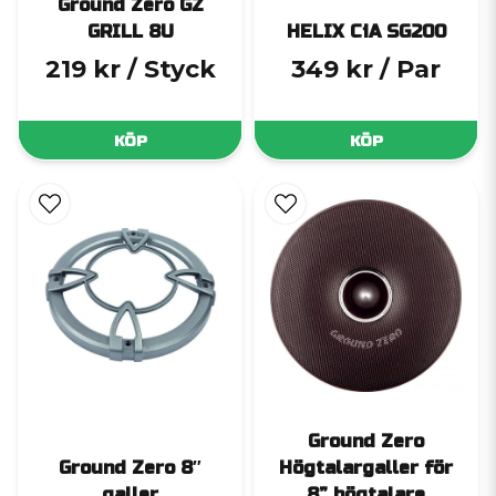
Ground Zero GZ
GRILL 8U
HELIX CiA SG200
219 kr
/ Styck
349 kr
/ Par
KÖP
KÖP
Ground Zero
Ground Zero 8″
Högtalargaller för
galler
8” högtalare