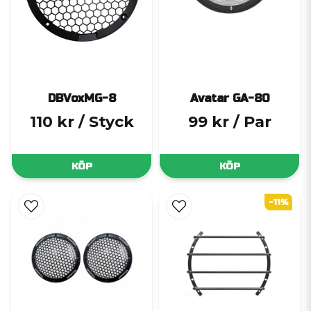
DBVoxMG-8
Avatar GA-80
110 kr
/ Styck
99 kr
/ Par
KÖP
KÖP
-11%