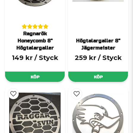
Ragnarök
Honeycomb 8"
Högtalargaller 8"
Högtalargaller
Jägermeister
149 kr
/ Styck
259 kr
/ Styck
KÖP
KÖP