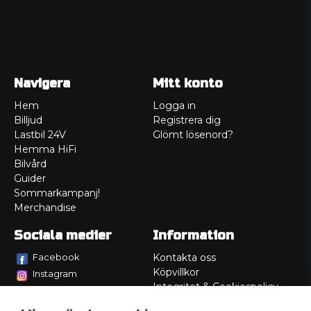
Navigera
Mitt konto
Hem
Logga in
Billjud
Registrera dig
Lastbil 24V
Glömt lösenord?
Hemma HiFi
Bilvård
Guider
Sommarkampanj!
Merchandise
Sociala medier
Information
Facebook
Kontakta oss
Köpvillkor
Instagram
Integritet & Cookiespolicy
TikTok
Retur