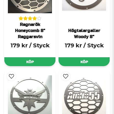
Ragnarök
Honeycomb 8"
Högtalargaller
Raggarsvin
Woody 8"
179 kr
/ Styck
179 kr
/ Styck
KÖP
KÖP