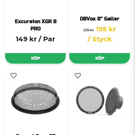
DBVox 8" Galler
Excursion XGR 8
195 kr
PRO
219 kr
149 kr
/ Par
/ Styck
KÖP
KÖP