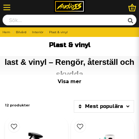
Hem
Bilvård
Interiör
Plast & vinyl
Plast & vinyl
last & vinyl – Rengör, återställ och
skydda
Visa mer
Plast- och vinyl­ytor i bilen utsätts dagligen för smuts, UV-strålning och
slitage. Med rätt produkter är det enkelt att hålla dem fräscha, återfå
färgdjupet och skydda dem inför framtida påfrestningar.
12 produkter
Mest populära
Effektiv rengöring
För att avlägsna damm, fingeravtryck och annan smuts från plast- och vinyl­
ytor rekommenderar vi:
Interior RTU
– en färdigblandad interiörrengöring som snabbt