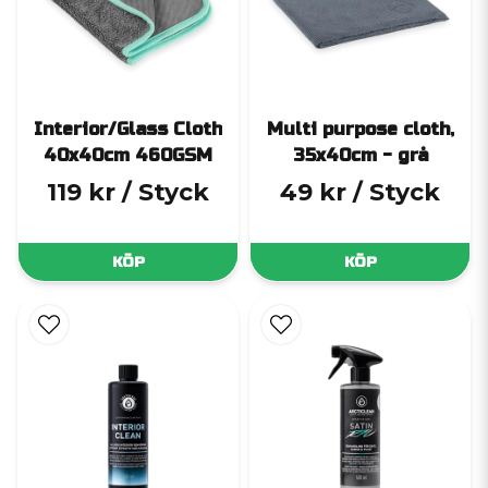
Multisvamp
– en mångsidig svamp som kan användas på
exempelvis plast, gummi, trösklar och läder. Passar bra för
punktvis rengöring där lite mer kraft behövs
Interior/Glass Cloth
– en mikrofiberduk som fungerar utmärkt
för interiör, glas och andra känsliga ytor
Interior/Glass Cloth
Multi purpose cloth,
Interior Brush, Soft
– en mjuk borste för interiördetaljer, läder
40x40cm 460GSM
35x40cm - grå
och andra ytor där du vill undvika repor
119 kr
/ Styck
49 kr
/ Styck
KÖP
KÖP