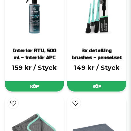
löser smuts på plast, vinyl och gummi
Interior Clean
– en kraftfull rengöring för mer ingrodd smuts på
interiöra ytor
Återställ och skydda
Interior RTU, 500
3x detailing
Efter rengöring kan ytan återfuktas och skyddas med:
ml - interiör APC
brushes - penselset
Interior Dressing
– återställer plastens naturliga finish och
159 kr
/ Styck
149 kr
/ Styck
lämnar ett UV-skyddande lager
Satin
– en keramisk behandling som ger en sidenmatt finish
KÖP
KÖP
med lång hållbarhet, för både interiör och exteriör plast
Tillbehör för bästa resultat
För att underlätta rengöring och avtorkning erbjuder vi: