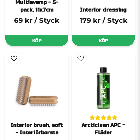
Multisvamp - 5-
pack, 11x7cm
Interior dressing
69 kr
/ Styck
179 kr
/ Styck
KÖP
KÖP
Interior brush, soft
Arcticlean APC -
- Interiörborste
Fläder