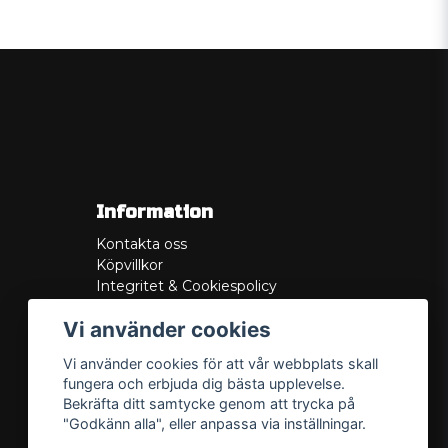
Information
Kontakta oss
Köpvillkor
Integritet & Cookiespolicy
Retur
Vi använder cookies
Service/Garanti
Felsökningsguider
Vi använder cookies för att vår webbplats skall
Lådritning
fungera och erbjuda dig bästa upplevelse.
Om oss
Bekräfta ditt samtycke genom att trycka på
"Godkänn alla", eller anpassa via inställningar.