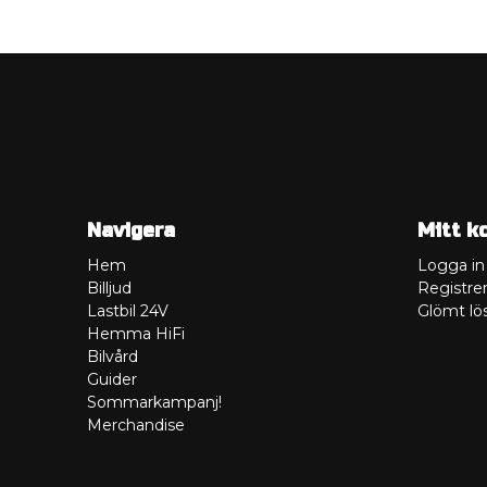
Navigera
Mitt k
Hem
Logga in
Billjud
Registrer
Lastbil 24V
Glömt lö
Hemma HiFi
Bilvård
Guider
Sommarkampanj!
Merchandise