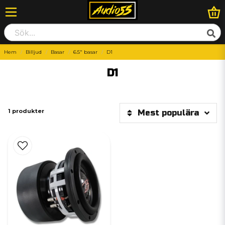
Hem
Billjud
Basar
6.5" basar
D1
D1
1 produkter
Mest populära