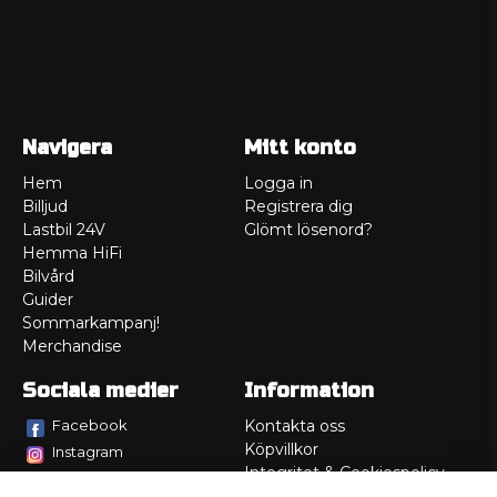
Navigera
Mitt konto
Hem
Logga in
Billjud
Registrera dig
Lastbil 24V
Glömt lösenord?
Hemma HiFi
Bilvård
Guider
Sommarkampanj!
Merchandise
Sociala medier
Information
Facebook
Kontakta oss
Köpvillkor
Instagram
Integritet & Cookiespolicy
TikTok
Retur