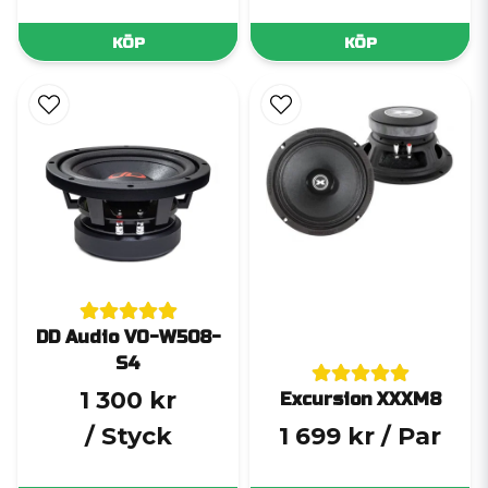
KÖP
KÖP
DD Audio VO-W508-
S4
1 300 kr
Excursion XXXM8
/ Styck
1 699 kr
/ Par