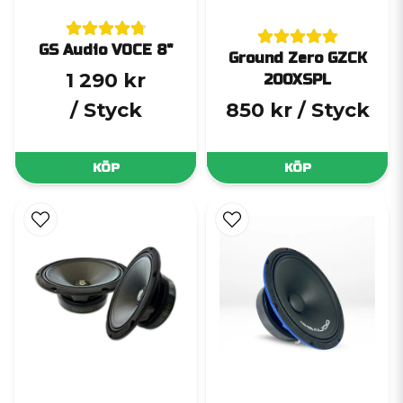
GS Audio VOCE 8"
Ground Zero GZCK
1 290 kr
200XSPL
/ Styck
850 kr
/ Styck
KÖP
KÖP