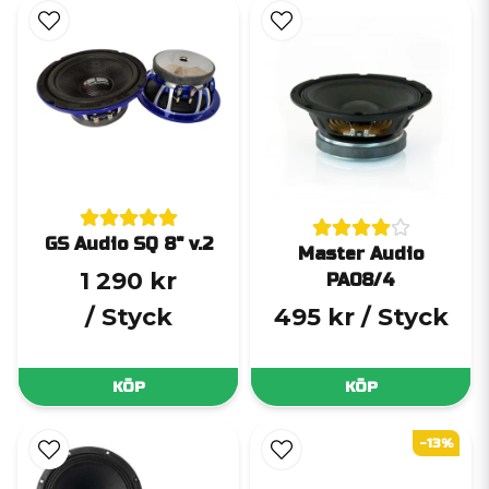
GS Audio SQ 8" v.2
Master Audio
1 290 kr
PA08/4
/ Styck
495 kr
/ Styck
KÖP
KÖP
-13%