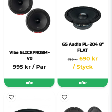
GS Audio PL-204 8"
FLAT
Vibe SLICKPRO8M-
690 kr
V0
790 kr
995 kr
/ Par
/ Styck
KÖP
KÖP