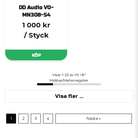
DD Audio VO-
MN308-S4
1 000 kr
/ Styck
KÖP
Visar 1-25 av 99 i 8"
Midbas/Mellanregister
Visa fler ...
1
2
3
4
Nästa »