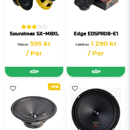
Soundmax SX-M8XL
Edge EDSPRO8-E1
595 kr
1 290 kr
795 kr
1 699 kr
/ Par
/ Par
KÖP
KÖP
-31%