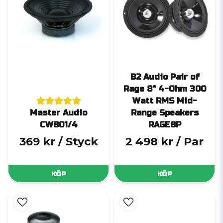
B2 Audio Pair of
Rage 8" 4-Ohm 300
Watt RMS Mid-
Master Audio
Range Speakers
CW801/4
RAGE8P
369 kr
/ Styck
2 498 kr
/ Par
KÖP
KÖP