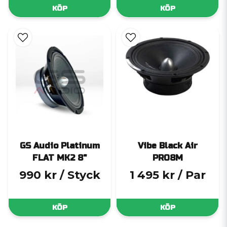
KÖP
KÖP
GS Audio Platinum
Vibe Black Air
FLAT MK2 8"
PRO8M
990 kr
/ Styck
1 495 kr
/ Par
KÖP
KÖP