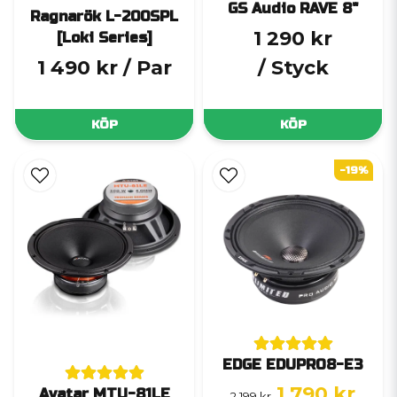
GS Audio RAVE 8"
Ragnarök L-200SPL
1 290 kr
[Loki Series]
1 490 kr
/ Par
/ Styck
KÖP
KÖP
-19%
EDGE EDUPRO8-E3
1 790 kr
Avatar MTU-81LE
2 199 kr