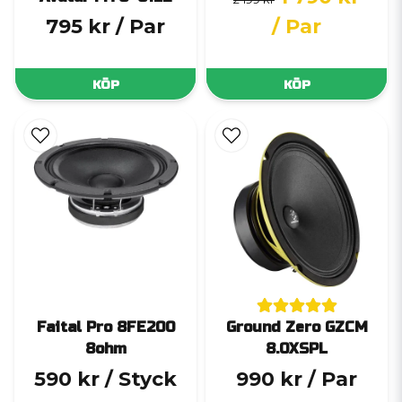
795 kr
/ Par
/ Par
KÖP
KÖP
Faital Pro 8FE200
Ground Zero GZCM
8ohm
8.0XSPL
590 kr
/ Styck
990 kr
/ Par