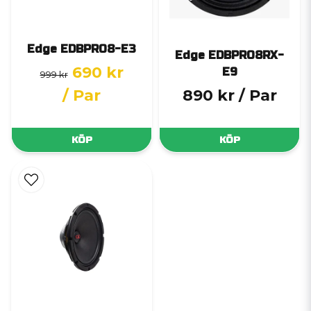
Edge EDBPRO8-E3
Edge EDBPRO8RX-
690 kr
E9
999 kr
/ Par
890 kr
/ Par
KÖP
KÖP