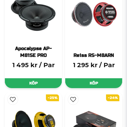
Apocalypse AP-
M81SE PRO
Reiss RS-M8ARN
1 495 kr
/ Par
1 295 kr
/ Par
KÖP
KÖP
-25%
-24%