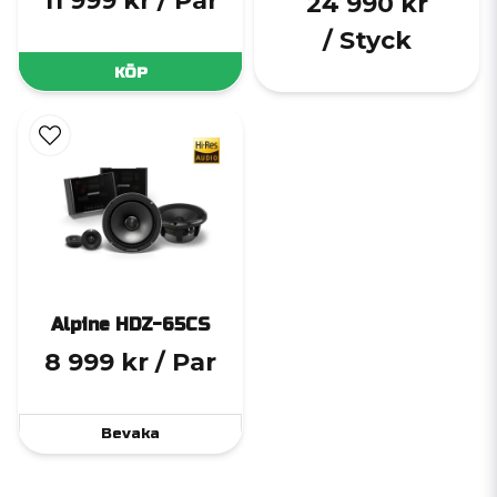
11 999 kr
/ Par
24 990 kr
/ Styck
KÖP
Alpine HDZ-65CS
8 999 kr
/ Par
Bevaka