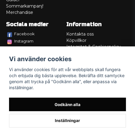
Sommarkampanj!
Merchandise
Sociala medier
Information
Facebook
Kontakta oss
Köpvillkor
Instagram
Integritet & Cookiespolicy
TikTok
Retur
Vi använder cookies
Service/Garanti
Felsökningsguider
Vi använder cookies för att vår webbplats skall fungera
Lådritning
och erbjuda dig bästa upplevelse. Bekräfta ditt samtycke
Om oss
genom att trycka på "Godkänn alla", eller anpassa via
inställningar.
Godkänn alla
Inställningar
Powered by Nyehandel AB