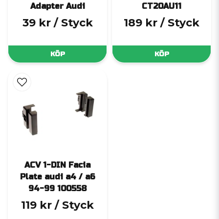
Adapter Audi
CT20AU11
39 kr
/ Styck
189 kr
/ Styck
KÖP
KÖP
ACV 1-DIN Facia
Plate audi a4 / a6
94-99 100558
119 kr
/ Styck