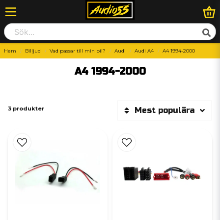
Hem
Billjud
Vad passar till min bil?
Audi
Audi A4
A4 1994-2000
A4 1994-2000
3 produkter
Mest populära