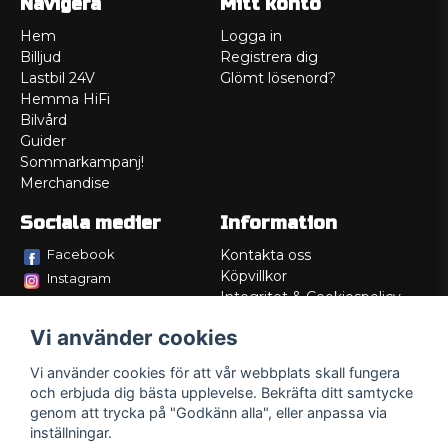
Navigera
Mitt konto
Hem
Logga in
Billjud
Registrera dig
Lastbil 24V
Glömt lösenord?
Hemma HiFi
Bilvård
Guider
Sommarkampanj!
Merchandise
Sociala medier
Information
Facebook
Kontakta oss
Köpvillkor
Instagram
Integritet & Cookiespolicy
TikTok
Retur
Vi använder cookies
Service/Garanti
Felsökningsguider
Vi använder cookies för att vår webbplats skall fungera
Lådritning
och erbjuda dig bästa upplevelse. Bekräfta ditt samtycke
Om oss
genom att trycka på "Godkänn alla", eller anpassa via
inställningar.